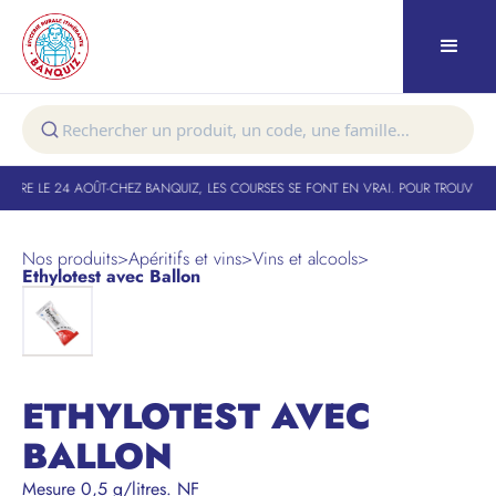
TURE LE 24 AOÛT
-
CHEZ BANQUIZ, LES COURSES SE FONT EN VRAI. POUR TROUVER V
Nos produits
>
Apéritifs et vins
>
Vins et alcools
>
Ethylotest avec Ballon
ETHYLOTEST AVEC
BALLON
Mesure 0,5 g/litres. NF