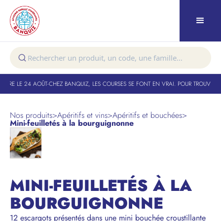
URE LE 24 AOÛT
-
CHEZ BANQUIZ, LES COURSES SE FONT EN VRAI. POUR TROUVER VO
Nos produits
>
Apéritifs et vins
>
Apéritifs et bouchées
>
Mini-feuilletés à la bourguignonne
MINI-FEUILLETÉS À LA
BOURGUIGNONNE
12 escargots présentés dans une mini bouchée croustillante