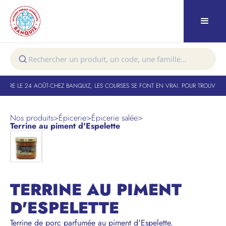
TURE LE 24 AOÛT
-
CHEZ BANQUIZ, LES COURSES SE FONT EN VRAI. POUR TROUVER VO
Nos produits
>
Épicerie
>
Épicerie salée
>
Terrine au piment d'Espelette
TERRINE AU PIMENT
D'ESPELETTE
Terrine de porc parfumée au piment d'Espelette.