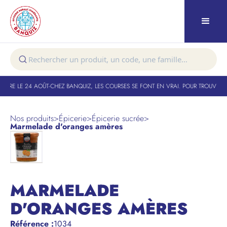
TURE LE 24 AOÛT
-
CHEZ BANQUIZ, LES COURSES SE FONT EN VRAI. POUR TROUVER V
Nos produits
>
Épicerie
>
Épicerie sucrée
>
Marmelade d'oranges amères
MARMELADE
D'ORANGES AMÈRES
Référence
:
1034