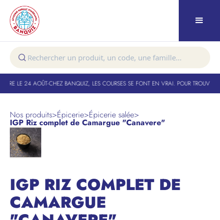
TURE LE 24 AOÛT
-
CHEZ BANQUIZ, LES COURSES SE FONT EN VRAI. POUR TROUVER V
Nos produits
>
Épicerie
>
Épicerie salée
>
IGP Riz complet de Camargue "Canavere"
IGP RIZ COMPLET DE
CAMARGUE