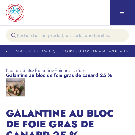
TURE LE 24 AOÛT
-
CHEZ BANQUIZ, LES COURSES SE FONT EN VRAI. POUR TROUVER VO
Nos produits
>
Épicerie
>
Épicerie salée
>
Galantine au bloc de foie gras de canard 25 %
GALANTINE AU BLOC
DE FOIE GRAS DE