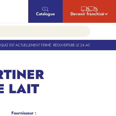
Catalogue
Devenir franchisé
IZ EST ACTUELLEMENT FERMÉ. RÉOUVERTURE LE 24 AOÛT
-
BANQUIZ EST A
RTINER
 LAIT
Fournisseur :