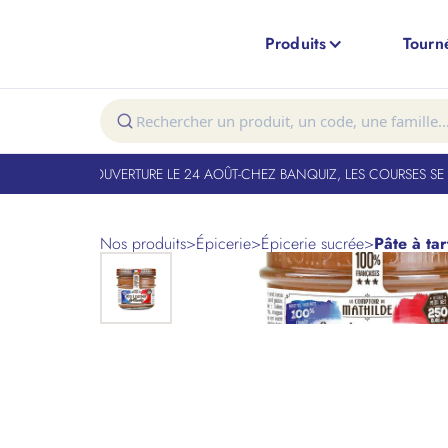
Produits
Tourn
T FERMÉ. RÉOUVERTURE LE 24 AOÛT
-
CHEZ BANQUIZ, LES COURSES SE FO
Nos produits
>
Épicerie
>
Épicerie sucrée
>
Pâte à tar