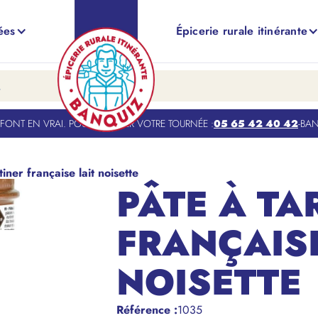
ées
Épicerie rurale itinérante
NT EN VRAI. POUR TROUVER VOTRE TOURNÉE :
05 65 42 40 42
-
BANQU
tiner française lait noisette
PÂTE À TA
FRANÇAISE
NOISETTE
Référence
:
1035