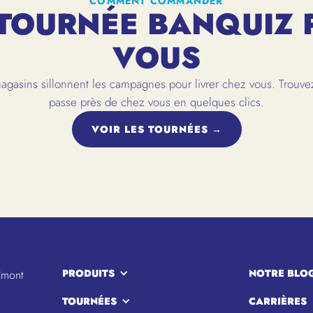
COMMENT COMMANDER
TOURNÉE BANQUIZ 
VOUS
gasins sillonnent les campagnes pour livrer chez vous. Trouvez
passe près de chez vous en quelques clics.
VOIR LES TOURNÉES →
PRODUITS
NOTRE BLO
lmont
TOURNÉES
CARRIÈRES