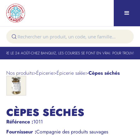
TURE LE 24 AOÛT
-
CHEZ BANQUIZ, LES COURSES SE FONT EN VRAI. POUR TROUVER VO
Nos produits
>
Épicerie
>
Épicerie salée
>
Cèpes séchés
CÈPES SÉCHÉS
Référence
:
1011
Fournisseur :
Compagnie des produits sauvages