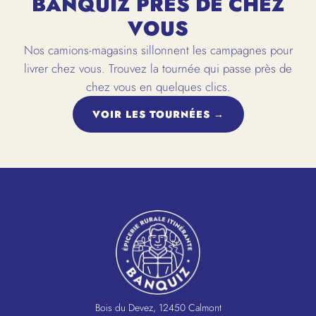
BANQUIZ PRÈS DE CHEZ
VOUS
Nos camions-magasins sillonnent les campagnes pour
livrer chez vous. Trouvez la tournée qui passe près de
chez vous en quelques clics.
VOIR LES TOURNÉES →
Bois du Devez, 12450 Calmont