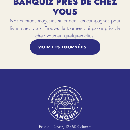
BANQUIZ PRÈS DE CHEZ
VOUS
Nos camions-magasins sillonnent les campagnes pour
livrer chez vous. Trouvez la tournée qui passe près de
chez vous en quelques clics.
VOIR LES TOURNÉES →
Bois du Devez, 12450 Calmont