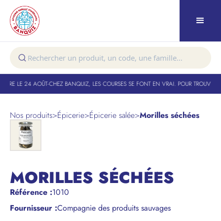
TURE LE 24 AOÛT
-
CHEZ BANQUIZ, LES COURSES SE FONT EN VRAI. POUR TROUVER V
Nos produits
>
Épicerie
>
Épicerie salée
>
Morilles séchées
MORILLES SÉCHÉES
Référence
:
1010
Fournisseur :
Compagnie des produits sauvages