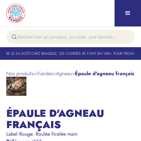
TURE LE 24 AOÛT
-
CHEZ BANQUIZ, LES COURSES SE FONT EN VRAI. POUR TROUVER V
Nos produits
>
Viandes
>
Agneau
>
Épaule d'agneau français
ÉPAULE D'AGNEAU
FRANÇAIS
Label Rouge. Roulée ficelée main