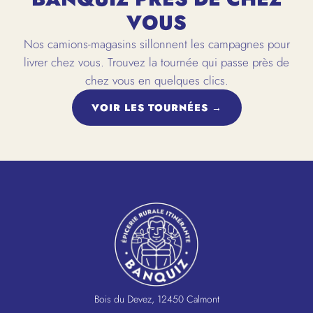
VOUS
Nos camions-magasins sillonnent les campagnes pour
livrer chez vous. Trouvez la tournée qui passe près de
chez vous en quelques clics.
VOIR LES TOURNÉES →
Bois du Devez, 12450 Calmont