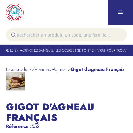
TURE LE 24 AOÛT
-
CHEZ BANQUIZ, LES COURSES SE FONT EN VRAI. POUR TROUVER V
Nos produits
>
Viandes
>
Agneau
>
Gigot d'agneau Français
GIGOT D'AGNEAU
FRANÇAIS
Référence
:
552