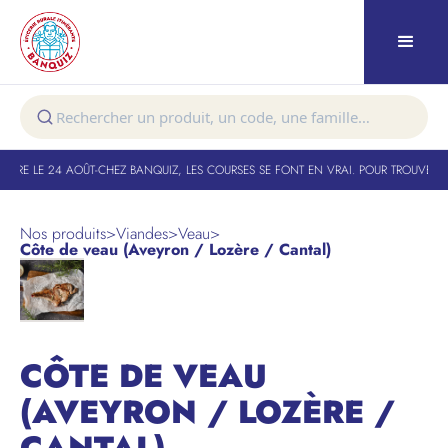
URE LE 24 AOÛT
-
CHEZ BANQUIZ, LES COURSES SE FONT EN VRAI. POUR TROUVER VO
Nos produits
>
Viandes
>
Veau
>
Côte de veau (Aveyron / Lozère / Cantal)
CÔTE DE VEAU
(AVEYRON / LOZÈRE /