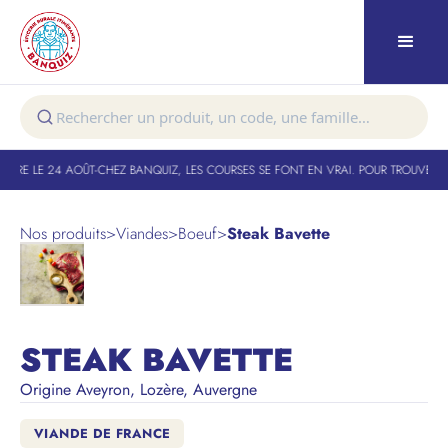
URE LE 24 AOÛT
-
CHEZ BANQUIZ, LES COURSES SE FONT EN VRAI. POUR TROUVER VO
Nos produits
>
Viandes
>
Boeuf
>
Steak Bavette
STEAK BAVETTE
Origine Aveyron, Lozère, Auvergne
VIANDE DE FRANCE