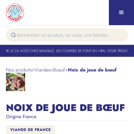
TURE LE 24 AOÛT
-
CHEZ BANQUIZ, LES COURSES SE FONT EN VRAI. POUR TROUVER V
Nos produits
>
Viandes
>
Boeuf
>
Noix de joue de bœuf
NOIX DE JOUE DE BŒUF
Origine France.
VIANDE DE FRANCE