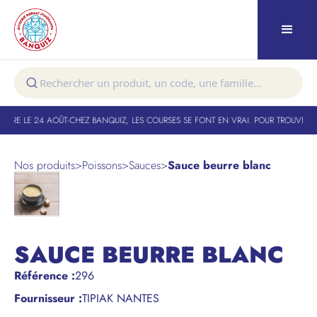
TURE LE 24 AOÛT
-
CHEZ BANQUIZ, LES COURSES SE FONT EN VRAI. POUR TROUVER VO
Nos produits
>
Poissons
>
Sauces
>
Sauce beurre blanc
SAUCE BEURRE BLANC
Référence
:
296
Fournisseur :
TIPIAK NANTES