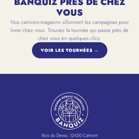
BANQUIZ PRÈS DE CHEZ
VOUS
Nos camions-magasins sillonnent les campagnes pour
livrer chez vous. Trouvez la tournée qui passe près de
chez vous en quelques clics.
VOIR LES TOURNÉES →
Bois du Devez, 12450 Calmont