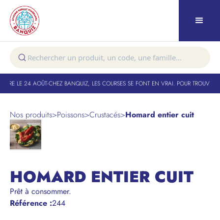
TURE LE 24 AOÛT
-
CHEZ BANQUIZ, LES COURSES SE FONT EN VRAI. POUR TROUVER VO
Nos produits
>
Poissons
>
Crustacés
>
Homard entier cuit
HOMARD ENTIER CUIT
Prêt à consommer.
Référence
:
244