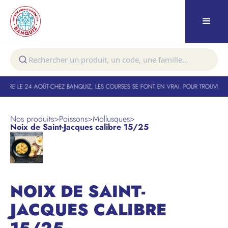
TURE LE 24 AOÛT
-
CHEZ BANQUIZ, LES COURSES SE FONT EN VRAI. POUR TROUVER V
Nos produits
>
Poissons
>
Mollusques
>
Noix de Saint-Jacques calibre 15/25
NOIX DE SAINT-
JACQUES CALIBRE