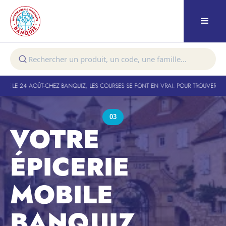
LE 24 AOÛT
-
CHEZ BANQUIZ, LES COURSES SE FONT EN VRAI. POUR TROUVER VOTRE 
03
VOTRE
ÉPICERIE
MOBILE
BANQUIZ