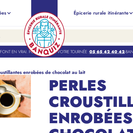
ées
Épicerie rurale itinérante
NT EN VRAI. POUR TROUVER VOTRE TOURNÉE :
05 65 42 40 42
-
BANQU
ustillantes enrobées de chocolat au lait
PERLES
CROUSTIL
ENROBÉES