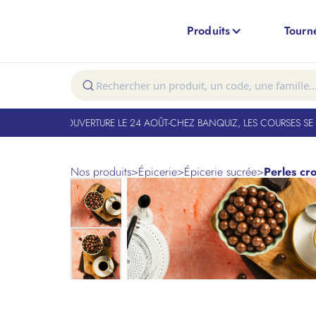
Produits
Tourn
T FERMÉ. RÉOUVERTURE LE 24 AOÛT
-
CHEZ BANQUIZ, LES COURSES SE FO
Nos produits
>
Épicerie
>
Épicerie sucrée
>
Perles cro