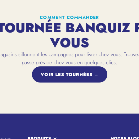
COMMENT COMMANDER
TOURNÉE BANQUIZ 
VOUS
gasins sillonnent les campagnes pour livrer chez vous. Trouvez
passe près de chez vous en quelques clics.
VOIR LES TOURNÉES →
PRODUITS
NOTRE BLO