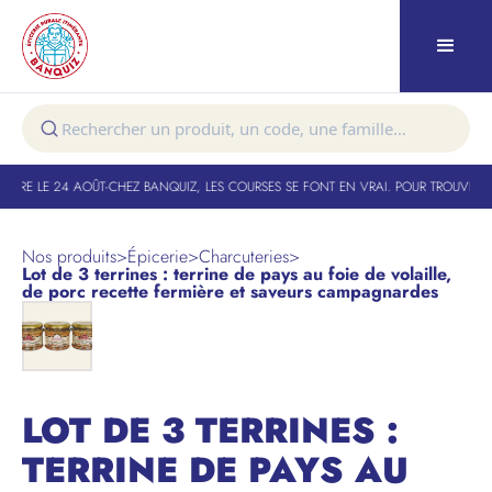
URE LE 24 AOÛT
-
CHEZ BANQUIZ, LES COURSES SE FONT EN VRAI. POUR TROUVER VO
Nos produits
>
Épicerie
>
Charcuteries
>
Lot de 3 terrines : terrine de pays au foie de volaille,
de porc recette fermière et saveurs campagnardes
LOT DE 3 TERRINES :
TERRINE DE PAYS AU