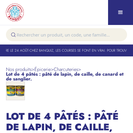
TURE LE 24 AOÛT
-
CHEZ BANQUIZ, LES COURSES SE FONT EN VRAI. POUR TROUVER VO
Nos produits
>
Épicerie
>
Charcuteries
>
Lot de 4 pâtés : pâté de lapin, de caille, de canard et
de sanglier.
LOT DE 4 PÂTÉS : PÂTÉ
DE LAPIN, DE CAILLE,