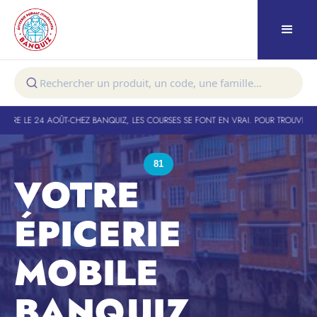
E LE 24 AOÛT
-
CHEZ BANQUIZ, LES COURSES SE FONT EN VRAI. POUR TROUVER VOTR
81
VOTRE
ÉPICERIE
MOBILE
BANQUIZ