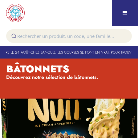
URE LE 24 AOÛT
-
CHEZ BANQUIZ, LES COURSES SE FONT EN VRAI. POUR TROUVER VO
BÂTONNETS
Découvrez notre sélection de bâtonnets.