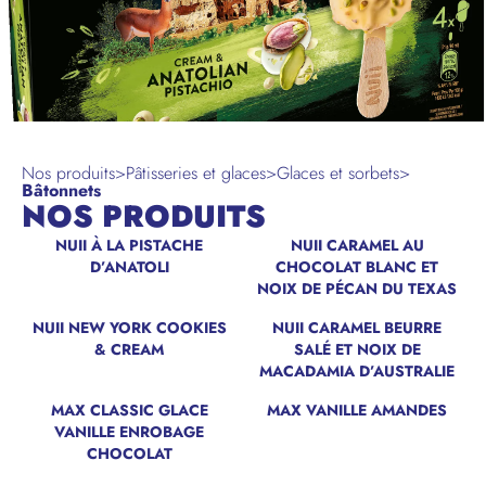
Nos produits
>
Pâtisseries et glaces
>
Glaces et sorbets
>
Bâtonnets
NOS PRODUITS
NUII À LA PISTACHE
NUII CARAMEL AU
NOUVEAU
NOUVEAU
D’ANATOLI
CHOCOLAT BLANC ET
NOIX DE PÉCAN DU TEXAS
NUII NEW YORK COOKIES
NUII CARAMEL BEURRE
NOUVEAU
NOUVEAU
& CREAM
SALÉ ET NOIX DE
MACADAMIA D’AUSTRALIE
MAX CLASSIC GLACE
MAX VANILLE AMANDES
VANILLE ENROBAGE
CHOCOLAT