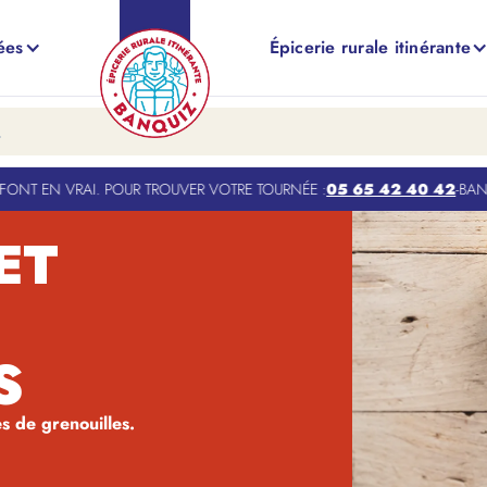
ées
Épicerie rurale itinérante
NT EN VRAI. POUR TROUVER VOTRE TOURNÉE :
05 65 42 40 42
-
BANQU
ET
S
s de grenouilles.