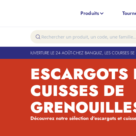
Produits
Tourn
T FERMÉ. RÉOUVERTURE LE 24 AOÛT
-
CHEZ BANQUIZ, LES COURSES SE FO
ESCARGOTS 
CUISSES DE
GRENOUILLE
Découvrez notre sélection d'escargots et cuisse