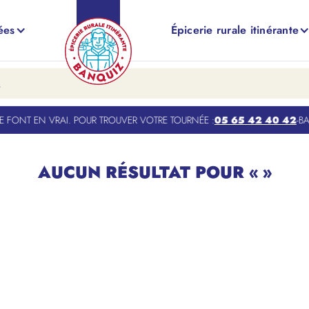
ées
Épicerie rurale itinérante
 — »
 FONT EN VRAI. POUR TROUVER VOTRE TOURNÉE :
05 65 42 40 42
-
BAN
AUCUN RÉSULTAT POUR « »
ayez avec un autre mot-clé, un code article, ou une famille de produ