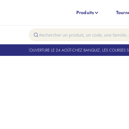
Produits
Tourn
RÉSULTATS POUR «
MENT FERMÉ. RÉOUVERTURE LE 24 AOÛT
-
CHEZ BANQUIZ, LES COURSES SE
Ess