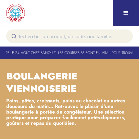
URE LE 24 AOÛT
-
CHEZ BANQUIZ, LES COURSES SE FONT EN VRAI. POUR TROUVER VO
BOULANGERIE
VIENNOISERIE
Pains, pâtes, croissants, pains au chocolat ou autres
douceurs du matin… Retrouvez le plaisir d’une
boulangerie à portée de congélateur. Une sélection
pratique pour préparer facilement petits-déjeuners,
goûters et repas du quotidien.