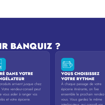
IR BANQUIZ ?
VRÉ DANS VOTRE
VOUS CHOISISSEZ
NGÉLATEUR
VOTRE RYTHME
produits arrivent jusque chez
À chaque passage de votre
. Votre vendeur-conseil peut
épicerie itinérante, on fixe
 vous aider à ranger vos
ensemble le prochain rendez-
lés et votre épicerie.
vous. Vous gardez le même
interlocuteur, qui connaît vos