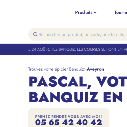
Produits
Tourn
OUVERTURE LE 24 AOÛT
-
CHEZ BANQUIZ, LES COURSES SE FONT EN VRAI.
Trouvez votre épicier Banquiz
>
Aveyron
PASCAL, VOT
BANQUIZ EN
PRENEZ RENDEZ-VOUS AVEC MOI !
05 65 42 40 42