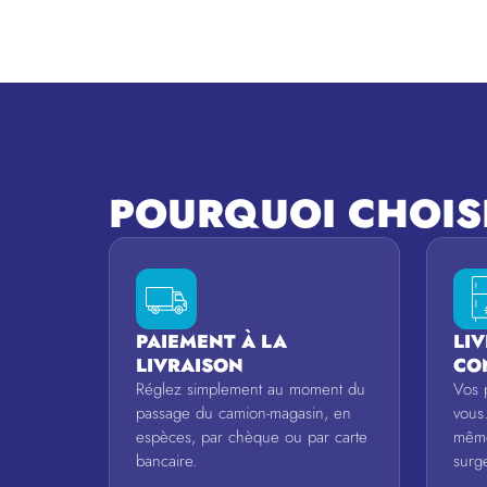
POURQUOI CHOIS
PAIEMENT À LA
LI
LIVRAISON
CO
Réglez simplement au moment du
Vos 
passage du camion-magasin, en
vous
espèces, par chèque ou par carte
même
bancaire.
surge