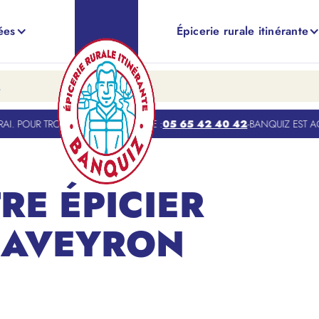
ées
Épicerie rurale itinérante
 POUR TROUVER VOTRE TOURNÉE :
05 65 42 40 42
-
BANQUIZ EST ACTU
RE ÉPICIER
 AVEYRON