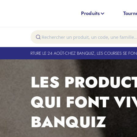
Produits
Tourn
T
-
CHEZ BANQUIZ, LES COURSES SE FONT EN VRAI. POUR TROUVER VOTRE
LES PRODUC
QUI FONT V
BANQUIZ