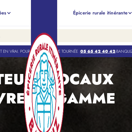
ées
Épicerie rurale itinérante
 TOURNÉE :
05 65 42 40 42
-
BANQUIZ EST ACTUELLEMENT FERMÉ. RÉO
TEURS LOCAUX
IVRE LA GAMME