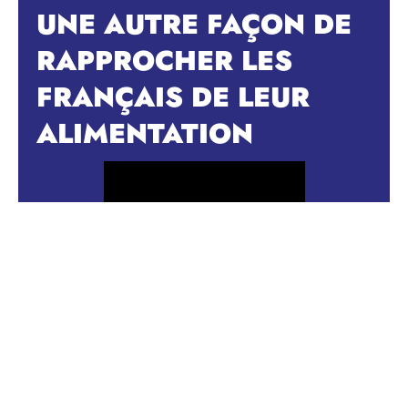
UNE AUTRE FAÇON DE
RAPPROCHER LES
FRANÇAIS DE LEUR
ALIMENTATION
Jérôme Fourest, président de Banquiz, était invité dans
l’émission
“Alimentation pour tous”
, diffusée sur YouTube
dans la série
“Les Coulisses de ton alimentation”
.
Au cœur de l’échange : une question essentielle, celle de
l’accès à une alimentation de qualité pour tous, en particulier
dans les territoires ruraux où les commerces de proximité