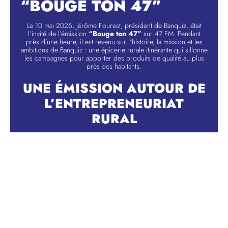
“BOUGE TON 47”
Le 10 mai 2026, Jérôme Fourest, président de Banquiz, était
l’invité de l’émission
“Bouge ton 47”
sur 47 FM. Pendant
près d’une heure, il est revenu sur l’histoire, la mission et les
ambitions de Banquiz : une épicerie rurale itinérante qui sillonne
les campagnes pour apporter des produits de qualité au plus
près des habitants.
UNE ÉMISSION AUTOUR DE
L’ENTREPRENEURIAT
RURAL
Dans cet épisode, Jérôme Fourest partage sa vision d’un
entrepreneuriat utile, concret et profondément humain. Banquiz
n’est pas seulement une entreprise de distribution alimentaire :
c’est un modèle de commerce de proximité pensé pour
répondre aux réalités des territoires ruraux.
Au fil de l’échange, il est question d’engagement, d’impact, de
création d’entreprise, de recrutement, mais aussi de la manière
dont un projet entrepreneurial peut redonner du service, du
lien et de la présence dans des villages parfois éloignés des
commerces traditionnels.