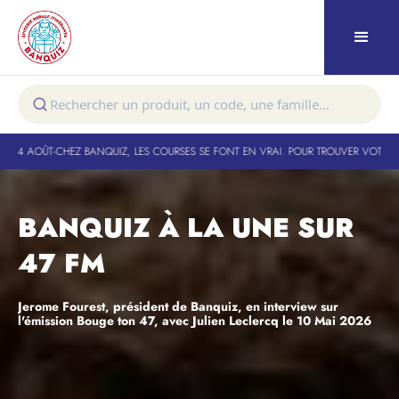
EZ BANQUIZ, LES COURSES SE FONT EN VRAI. POUR TROUVER VOTRE TOURNÉE :
05 
BANQUIZ À LA UNE SUR
47 FM
Jerome Fourest, président de Banquiz, en interview sur
l'émission Bouge ton 47, avec Julien Leclercq le 10 Mai 2026